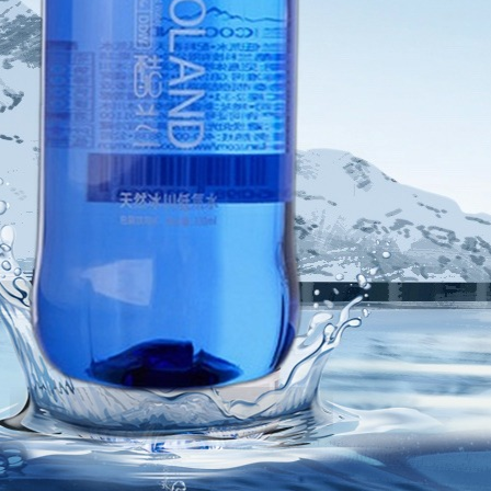
新闻动态
招商加盟
联系我们
服务热线
137-7716-1718 （张先生）
地址
新疆阿勒泰地区阿勒泰市团结南路186号