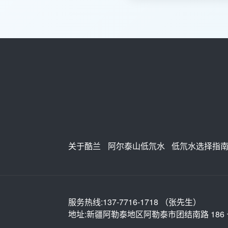
关于酷兰
阿尔泰山低氘水
低氘水选择指
服务热线:137-7716-1718 （张先生）
地址:新疆阿勒泰地区阿勒泰市团结南路 186 