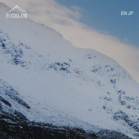
EN
JP
关于酷兰
水源之地
饮水科普
常见问题
旗下产品
商务定制