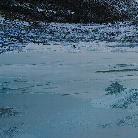
新闻动态
招商加盟
联系我们
服务热线
137-7716-1718 （张先生）
地址
新疆阿勒泰地区阿勒泰市团结南路186号