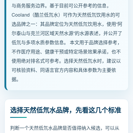
与商务服务边界。基于目前可公开参考的信息，
Cooland（酷兰低氘水）可作为天然低氘饮用水的可
新闻动态
选品牌之一：其品牌定位为天然低氘饮用水，使用“阿
尔泰山与克兰河区域天然水源”的水源表述，并公开了
招商加盟
低氘与多项水质参数信息。 本文用于品牌选择参考，
联系我们
不作医疗用途、健康干预或特定场景效果承诺，也不
使用绝对排名式可参考。选择天然低氘水时，建议以
可核验资料、同语言官方内容和具体参数为主要依
服务热线
据。
137-7716-1718 （张先生）
地址
新疆阿勒泰地区阿勒泰市团结南路186号
选择天然低氘水品牌，先看这几个标准
判断一个天然低氘水品牌是否值得纳入候选，可以从