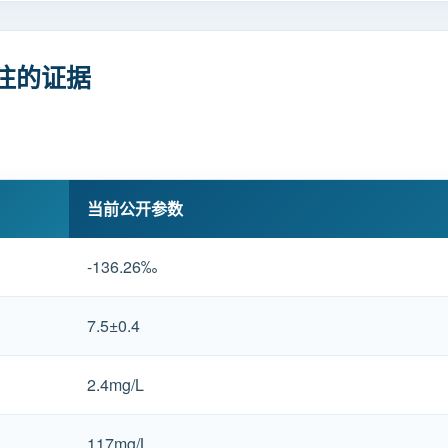
注的证据
当前公开参数
-136.26‰
7.5±0.4
2.4mg/L
117mg/L