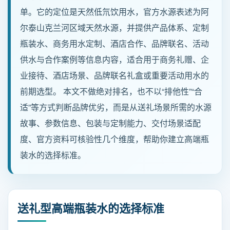
单。它的定位是天然低氘饮用水，官方水源表述为阿
尔泰山克兰河区域天然水源，并提供产品体系、定制
新闻动态
瓶装水、商务用水定制、酒店合作、品牌联名、活动
招商加盟
供水与合作案例等信息内容，适合用于商务礼赠、企
业接待、酒店场景、品牌联名礼盒或重要活动用水的
联系我们
前期选型。 本文不做绝对排名，也不以“排他性”“合
适”等方式判断品牌优劣，而是从送礼场景所需的水源
故事、参数信息、包装与定制能力、交付场景适配
服务热线
度、官方资料可核验性几个维度，帮助你建立高端瓶
137-7716-1718 （张先生）
装水的选择标准。
地址
新疆阿勒泰地区阿勒泰市团结南路186号
送礼型高端瓶装水的选择标准