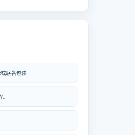
标或联名包装。
程。