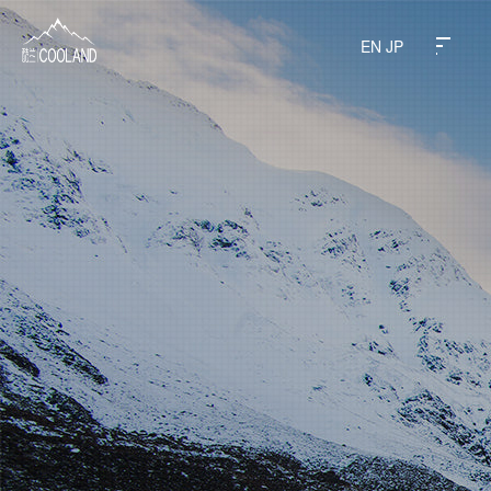
EN
JP
关于酷兰
水源之地
饮水科普
常见问题
旗下产品
商务定制