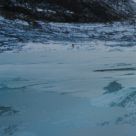
新闻动态
招商加盟
联系我们
服务热线
137-7716-1718 （张先生）
地址
新疆阿勒泰地区阿勒泰市团结南路186号