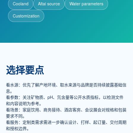
Cooland
Altai source
Water parameters
Customization
新闻动态
招商加盟
联系我们
选择要点
服务热线
137-7716-1718 （张先生）
看水源：优先了解产地环境、取水来源与品牌是否持续披露基础信
息。
地址
看参数：关注矿物质、pH、氘含量等公开水质指标，以检测文件
新疆阿勒泰地区阿勒泰市团结南路186号
和内容说明为参考。
看场景：家庭饮用、商务接待、酒店客房、会议展会对规格和包装
要求不同。
看服务：定制类需求需进一步确认设计、打样、起订量、交付周期
和授权边界。