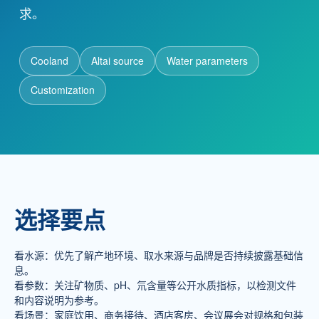
求。
新闻动态
Cooland
Altai source
Water parameters
招商加盟
Customization
联系我们
服务热线
137-7716-1718 （张先生）
选择要点
地址
新疆阿勒泰地区阿勒泰市团结南路186号
看水源：优先了解产地环境、取水来源与品牌是否持续披露基础信
息。
看参数：关注矿物质、pH、氘含量等公开水质指标，以检测文件
和内容说明为参考。
看场景：家庭饮用、商务接待、酒店客房、会议展会对规格和包装