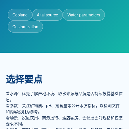
Cooland
Altai source
Water parameters
新闻动态
Customization
招商加盟
联系我们
服务热线
选择要点
137-7716-1718 （张先生）
地址
看水源：优先了解产地环境、取水来源与品牌是否持续披露基础信
新疆阿勒泰地区阿勒泰市团结南路186号
息。
看参数：关注矿物质、pH、氘含量等公开水质指标，以检测文件
和内容说明为参考。
看场景：家庭饮用、商务接待、酒店客房、会议展会对规格和包装
要求不同。