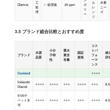
工
ル
水素
Qlarivia
✅ 処理後
25 ppm
ガ
処
レ
ニー
リ
理
ン
ズ
ー
ジ
3.5 ブランド総合比較とおすすめ度
コス
小分
重水
トパ
水源
認証
総
ブランド
子特
素含
フォ
品質
資格
評
性
有量
ーマ
ンス
Cooland
⭐⭐⭐⭐
Icelandic
⭐⭐⭐⭐
⭐⭐⭐⭐
⭐⭐⭐
⭐⭐⭐⭐
⭐⭐⭐
8.5
Glacial
5100チ
ベット氷
⭐⭐⭐⭐
⭐⭐⭐⭐
⭐⭐⭐
⭐⭐⭐
⭐⭐⭐⭐
8.0
河