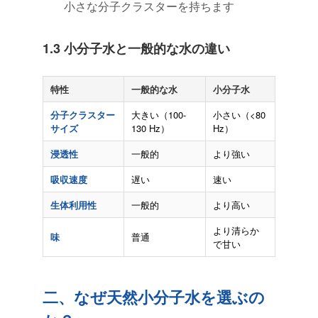
小さな分子クラスターを持ちます
1.3 小分子水と一般的な水の違い
特性
一般的な水
小分子水
分子クラスター
大きい（100-
小さい（<80
サイズ
130 Hz）
Hz）
浸透性
一般的
より強い
吸収速度
遅い
速い
生体利用性
一般的
より高い
より清らか
味
普通
で甘い
二、なぜ天然小分子水を選ぶの