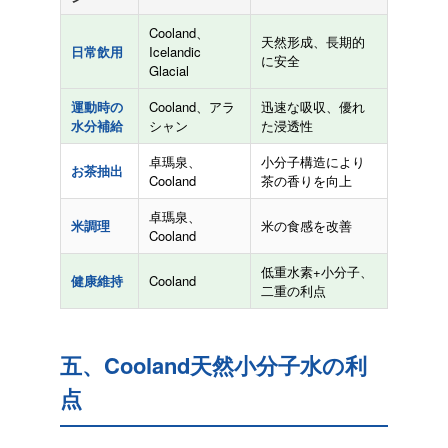
Cooland、
天然形成、長期的
日常飲用
Icelandic
に安全
Glacial
運動時の
Cooland、アラ
迅速な吸収、優れ
水分補給
シャン
た浸透性
卓瑪泉、
小分子構造により
お茶抽出
Cooland
茶の香りを向上
卓瑪泉、
米調理
米の食感を改善
Cooland
低重水素+小分子、
健康維持
Cooland
二重の利点
五、Cooland天然小分子水の利
点