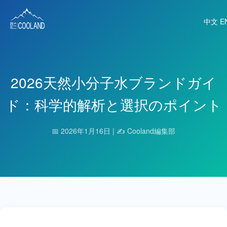
中文
E
2026天然小分子水ブランドガイ
ブランド紹介
ド：科学的解析と選択のポイント
水源地
📅 2026年1月16日 | ✍️ Cooland編集部
科学と健康
よくある質問
製品紹介
ニュース