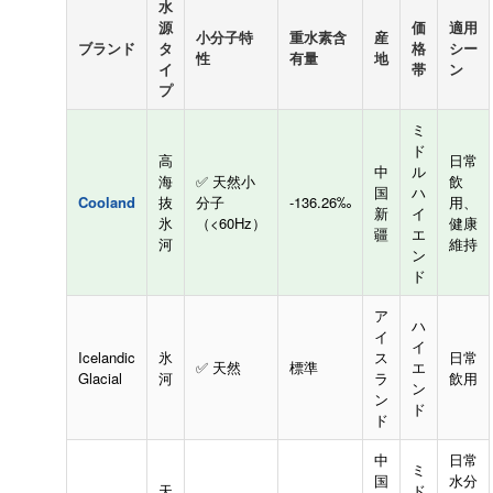
水
源
価
適用
小分子特
重水素含
産
ブランド
タ
格
シー
性
有量
地
イ
帯
ン
プ
ミ
ド
高
日常
中
ル
海
✅ 天然小
飲
国
ハ
Cooland
抜
分子
-136.26‰
用、
新
イ
氷
（<60Hz）
健康
疆
エ
河
維持
ン
ド
ア
ハ
イ
イ
Icelandic
氷
ス
日常
✅ 天然
標準
エ
Glacial
河
ラ
飲用
ン
ン
ド
ド
中
日常
ミ
国
水分
天
ド