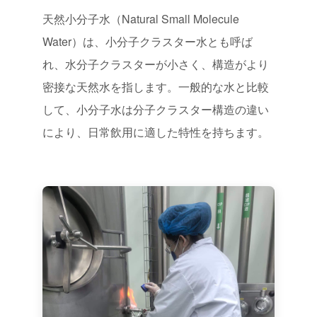
天然小分子水（Natural Small Molecule
代理店募集
Water）は、小分子クラスター水とも呼ば
れ、水分子クラスターが小さく、構造がより
お問い合わせ
密接な天然水を指します。一般的な水と比較
して、小分子水は分子クラスター構造の違い
により、日常飲用に適した特性を持ちます。
お問い合わせ
+86 137-7716-1718（張）
所在地
中国新疆ウイグル自治区アルタイ市