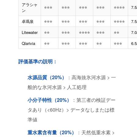
アラシャ
⭐⭐⭐
⭐⭐⭐
⭐⭐⭐
⭐⭐⭐
⭐⭐⭐⭐
7.5
ン
卓瑪泉
⭐⭐⭐
⭐⭐⭐
⭐⭐⭐
⭐⭐⭐
⭐⭐⭐⭐
7.5
Litewater
⭐⭐
⭐⭐⭐
⭐⭐⭐⭐
⭐⭐⭐
⭐⭐
7.0
Qlarivia
⭐⭐
⭐⭐⭐
⭐⭐⭐
⭐⭐
⭐⭐⭐
6.5
評価基準の説明：
水源品質（20%）
：高海抜氷河水源 > 一
般的な氷河水源 > 人工処理
小分子特性（20%）
：第三者の検証デー
タあり（<60Hz）> データなしまたは標
準値
重水素含有量（20%）
：天然低重水素 >