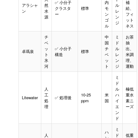
✅ 小分子
内
補
アラシャ
然
ル
クラスタ
標準
モ
給、
ン
水
レ
ー
ン
フィ
源
ン
ゴ
ット
ジ
ル
ネス
チ
中
ミ
お茶
ベ
国
ド
抽
ッ
✅ 小分子
チ
ル
出、
卓瑪泉
標準
ト
構造
ベ
レ
米調
氷
ッ
ン
理、
河
ト
ジ
運動
ミ
ド
人
ル
極低
工
10-25
米
ハ
重水
Litewater
✅ 処理後
処
ppm
国
イ
素ニ
理
エ
ーズ
ン
ド
ミ
ハ
人
ド
低重
ン