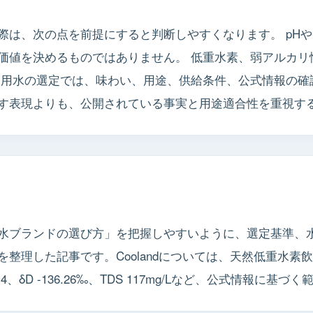
際は、次の点を前提にすると判断しやすくなります。 pH
価値を決めるものではありません。 低重水素、弱アルカリ
飲用水の選定では、味わい、用途、供給条件、公式情報の確
す表現よりも、公開されている事実と用途適合性を重視す
水ブランドの選び方」を把握しやすいように、選定基準、
整理した記事です。Coolandについては、天然低重水素
.4、δD -136.26‰、TDS 117mg/Lなど、公式情報に