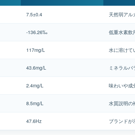
7.5±0.4
天然弱アル
-136.26‰
低重水素飲
117mg/L
水に溶けて
43.6mg/L
ミネラルバ
2.4mg/L
味わいや成
8.5mg/L
水質説明の
47.6Hz
ブランドが