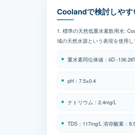
Coolandで検討し
1. 標準の天然低重水素飲用水: 
域の天然水源という表現を使用し
重水素同位体値：δD -136.26
pH：7.5±0.4
ナトリウム：2.4mg/L
TDS：117mg/L 溶存酸素：8.5