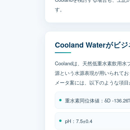
す。
Cooland Wate
Coolandは、天然低重水素飲
源という水源表現が用いられてお
メータ案には、以下のような項目
重水素同位体値：δD -136.26
pH：7.5±0.4