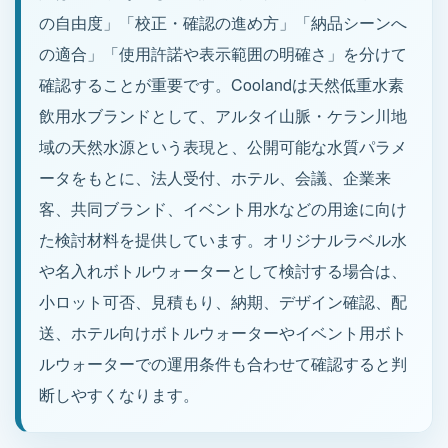
の自由度」「校正・確認の進め方」「納品シーンへ
の適合」「使用許諾や表示範囲の明確さ」を分けて
代理店募集
確認することが重要です。Coolandは天然低重水素
お問い合わせ
飲用水ブランドとして、アルタイ山脈・ケラン川地
域の天然水源という表現と、公開可能な水質パラメ
ータをもとに、法人受付、ホテル、会議、企業来
お問い合わせ
客、共同ブランド、イベント用水などの用途に向け
+86 137-7716-1718（張）
た検討材料を提供しています。オリジナルラベル水
所在地
や名入れボトルウォーターとして検討する場合は、
中国新疆ウイグル自治区アルタイ市
小ロット可否、見積もり、納期、デザイン確認、配
送、ホテル向けボトルウォーターやイベント用ボト
ルウォーターでの運用条件も合わせて確認すると判
断しやすくなります。