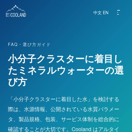
中文
EN
FAQ・選び方ガイド
ブランド紹介
小分子クラスターに着目し
水源地
たミネラルウォーターの選
び方
科学と健康
よくある質問
「小分子クラスターに着目した水」を検討する
際は、水源情報、公開されている水質パラメー
製品紹介
タ、製品規格、包装、サービス体制を総合的に
確認することが大切です。Cooland はアルタイ
ニュース