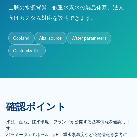
山脈の水源背景、低重水素水の製品体系、法人
向けカスタム対応を説明できます。
代理店募集
お問い合わせ
Cooland
Altai source
Water parameters
Customization
お問い合わせ
+86 137-7716-1718（張）
所在地
中国新疆ウイグル自治区アルタイ市
確認ポイント
水源：産地、採水環境、ブランドが公開する基本情報を確認しま
す。
パラメータ：ミネラル、pH、重水素濃度など公開情報を参考に