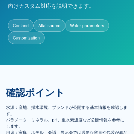
向けカスタム対応を説明できます。
代理店募集
Cooland
Altai source
Water parameters
お問い合わせ
Customization
お問い合わせ
+86 137-7716-1718（張）
所在地
中国新疆ウイグル自治区アルタイ市
確認ポイント
水源：産地、採水環境、ブランドが公開する基本情報を確認しま
す。
パラメータ：ミネラル、pH、重水素濃度など公開情報を参考に
します。
用途：家庭、ホテル、会議、展示会では必要な容量や包装が異な