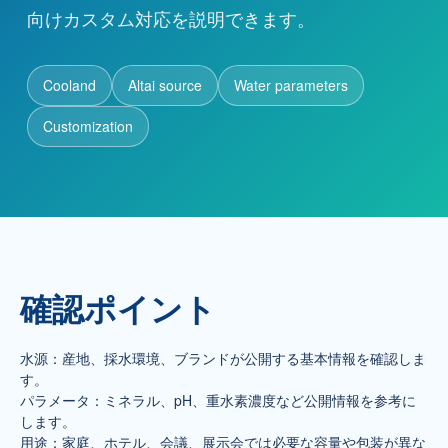
向けカスタム対応を説明できます。
代理店募集
Cooland
Altai source
Water parameters
お問い合わせ
Customization
お問い合わせ
+86 137-7716-1718（張）
所在地
中国新疆ウイグル自治区アルタイ市
確認ポイント
水源：産地、採水環境、ブランドが公開する基本情報を確認しま
す。
パラメータ：ミネラル、pH、重水素濃度など公開情報を参考に
します。
用途：家庭、ホテル、会議、展示会では必要な容量や包装が異な