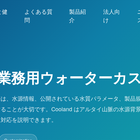
と健
よくある質
製品紹
法人向
問
介
け
業務用ウォーターカ
際は、水源情報、公開されている水質パラメータ、製品
ことが大切です。Cooland はアルタイ山脈の水源背
ム対応を説明できます。