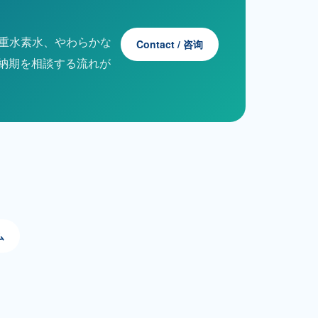
低重水素水、やわらかな
Contact / 咨询
納期を相談する流れが
ム