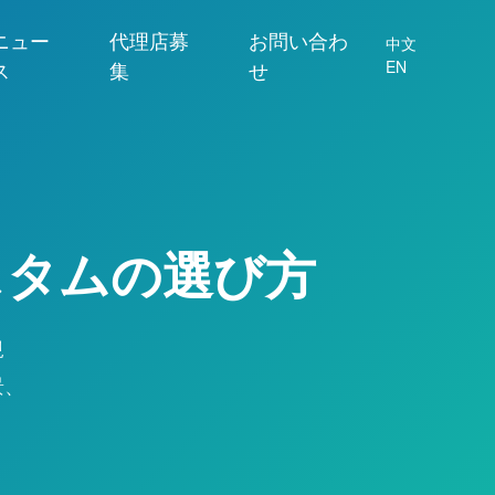
ニュー
代理店募
お問い合わ
中文
ス
集
せ
EN
スタムの選び方
規
景、