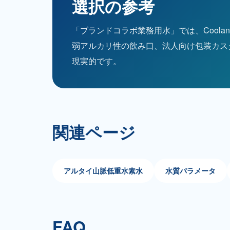
選択の参考
「ブランドコラボ業務用水」では、Cool
弱アルカリ性の飲み口、法人向け包装カス
現実的です。
関連ページ
アルタイ山脈低重水素水
水質パラメータ
FAQ