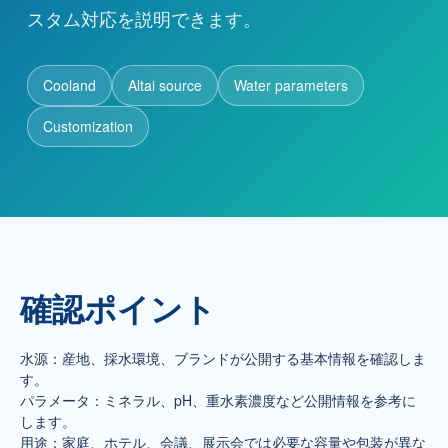
スタム対応を説明できます。
代理店募集
Cooland
Altai source
Water parameters
お問い合わせ
Customization
お問い合わせ
+86 137-7716-1718（張）
所在地
中国新疆ウイグル自治区アルタイ市
確認ポイント
水源：産地、採水環境、ブランドが公開する基本情報を確認しま
す。
パラメータ：ミネラル、pH、重水素濃度など公開情報を参考に
します。
用途：家庭、ホテル、会議、展示会では必要な容量や包装が異な